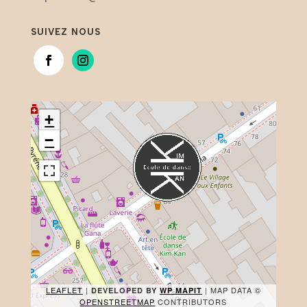
SUIVEZ NOUS
+
−
LEAFLET
|
| MAP DATA ©
DEVELOPED BY
WP MAPIT
OPENSTREETMAP
CONTRIBUTORS