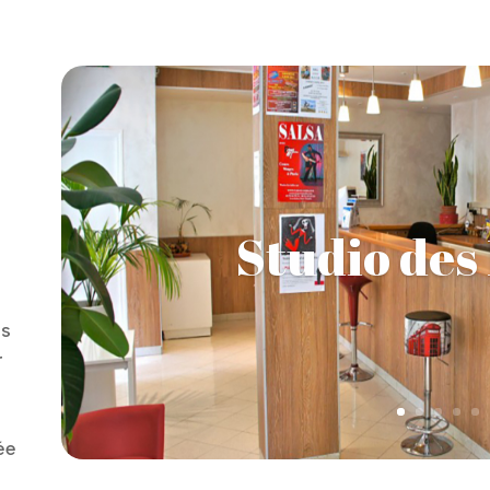
Studio des
es
r
ée