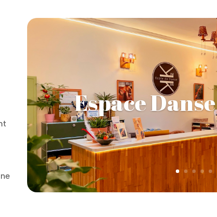
Espace Danse
nt
une